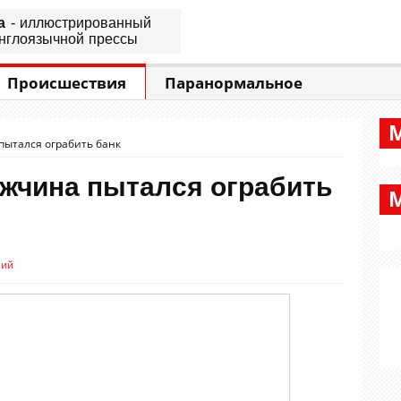
а
- иллюстрированный
нглоязычной прессы
Происшествия
Паранормальное
ытался ограбить банк
жчина пытался ограбить
рий