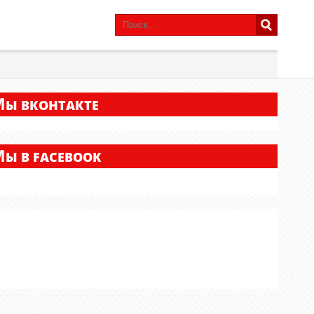
М
Ы ВКОНТАКТЕ
М
Ы В FACEBOOK