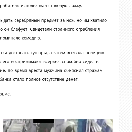
грабитель использовал столовую ложку.
выдать серебряный предмет за нож, но им хватило
то он блефует. Свидетели странного ограбления
апоминало комедию.
ется доставать купюры, а затем вызвала полицию.
то его воспринимают всерьез, спокойно сидел в
кие. Во время ареста мужчина объяснил стражам
анка стало полное отсутствие денег.
рьме.