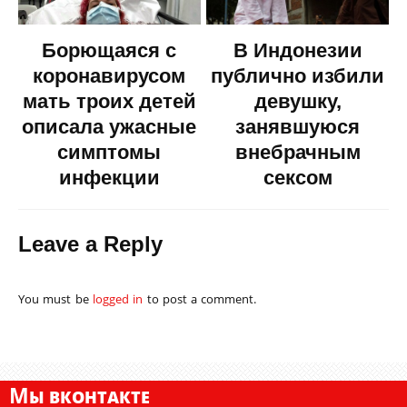
Борющаяся с
В Индонезии
коронавирусом
публично избили
мать троих детей
девушку,
описала ужасные
занявшуюся
симптомы
внебрачным
инфекции
сексом
Leave a Reply
You must be
logged in
to post a comment.
М
Ы ВКОНТАКТЕ