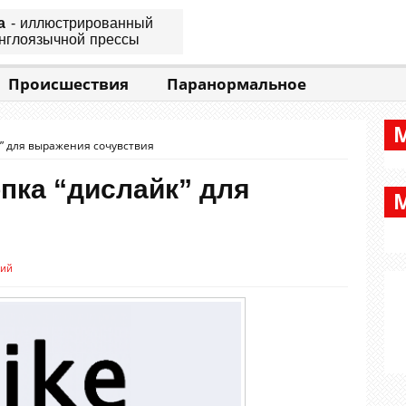
а
- иллюстрированный
нглоязычной прессы
Происшествия
Паранормальное
к” для выражения сочувствия
пка “дислайк” для
рий