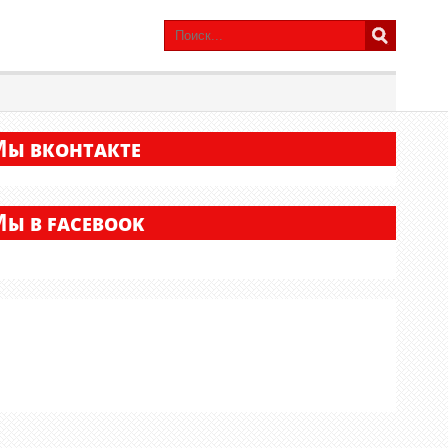
М
Ы ВКОНТАКТЕ
М
Ы В FACEBOOK