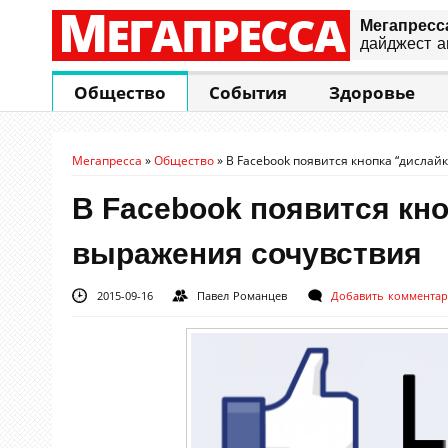
М
ЕГАПРЕССА
Мегапресс
дайджест а
Общество
События
Здоровье
Мегапресса
»
Общество
»
В Facebook появится кнопка “дислай
В Facebook появится кно
выражения сочувствия
2015-09-16
Павел Романцев
Добавить коммента