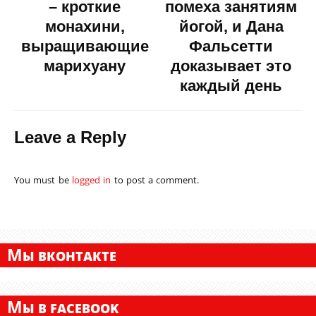
– кроткие
помеха занятиям
монахини,
йогой, и Дана
выращивающие
Фальсетти
марихуану
доказывает это
каждый день
Leave a Reply
You must be
logged in
to post a comment.
М
Ы ВКОНТАКТЕ
М
Ы В FACEBOOK