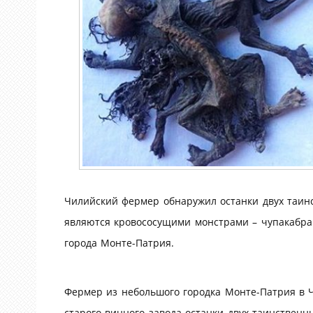
Чилийский фермер обнаружил останки двух таинс
являются кровососущими монстрами – чупакабрам
города Монте-Патрия.
Фермер из небольшого городка Монте-Патрия в 
старого винного завода останки двух таинственн