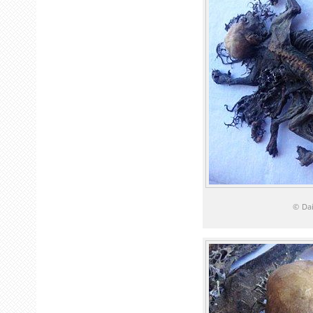
© Dai