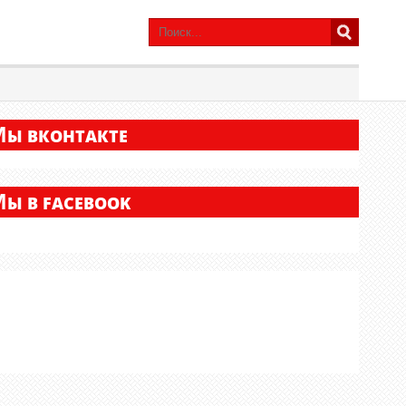
М
Ы ВКОНТАКТЕ
М
Ы В FACEBOOK