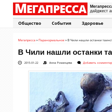
М
ЕГАПРЕССА
Мегапресс
дайджест а
Общество
События
Здоровье
Мегапресса
»
Паранормальное
»
В Чили нашли останки таинс
В Чили нашли останки т
2015-01-22
Анна Романцева
Добавить коммента