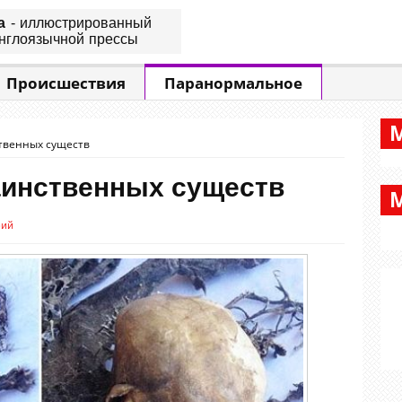
а
- иллюстрированный
нглоязычной прессы
Происшествия
Паранормальное
твенных существ
аинственных существ
рий