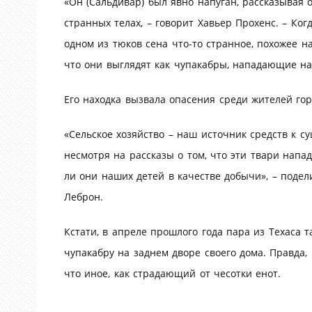
«Он (Сальдивар) был явно напуган, рассказывая
странных телах, – говорит Хавьер Прохенс. – Ког
одном из тюков сена что-то странное, похожее на
что они выглядят как чупакабры, нападающие на 
Его находка вызвала опасения среди жителей го
«Сельское хозяйство – наш источник средств к су
несмотря на рассказы о том, что эти твари напа
ли они наших детей в качестве добычи», – поде
Леброн.
Кстати, в апреле прошлого года пара из Техаса т
чупакабру на заднем дворе своего дома. Правда,
что иное, как страдающий от чесотки енот.