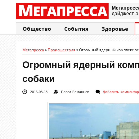
М
ЕГАПРЕССА
Мегапресс
дайджест а
Общество
События
Здоровье
Мегапресса
»
Происшествия
»
Огромный ядерный комплекс ос
Огромный ядерный компл
собаки
2015-08-18
Павел Романцев
Добавить коммента