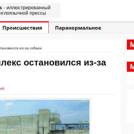
а
- иллюстрированный
нглоязычной прессы
Происшествия
Паранормальное
тановился из-за собаки
екс остановился из-за
рий