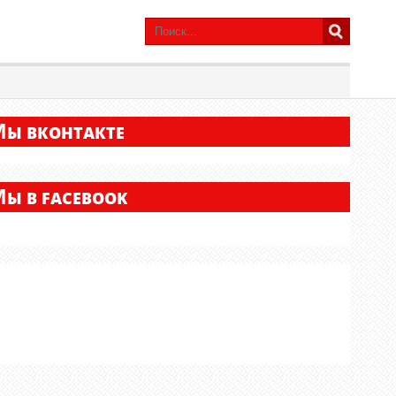
М
Ы ВКОНТАКТЕ
М
Ы В FACEBOOK