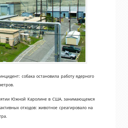
нцидент: собака остановила работу ядерного
метров.
риятии Южной Каролине в США, занимающемся
активных отходов: животное среагировало на
тра.