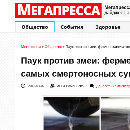
М
ЕГАПРЕССА
Мегапресс
дайджест а
Общество
События
Здоровье
Мегапресса
»
Общество
»
Паук против змеи: фермер запечатле
Паук против змеи: ферме
самых смертоносных су
2015-03-02
Анна Романцева
Добавить коммента