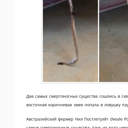
Два самых смертоносных существа сошлись в схва
восточная коричневая змея попала в ловушку пау
Австралийский фермер Нил Постлетуэйт (Neale Pos
самые смертоносные существа: паук из рода черны