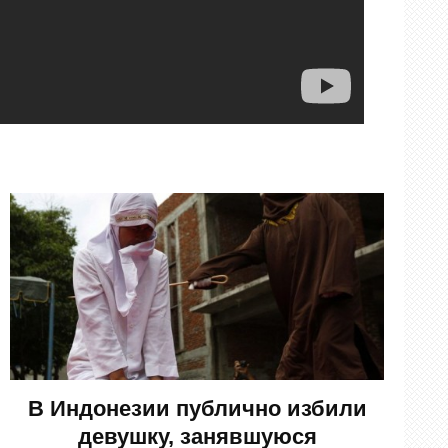
В Индонезии публично избили
девушку, занявшуюся