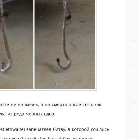
тке не на жизнь, а на смерть после того, как
ка из рода черных вдов.
tlethwaite) запечатлел битву, в которой сошлись
х вдов (Latrodectus hasselti) и восточная