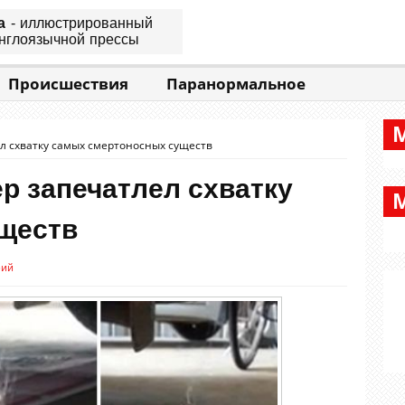
а
- иллюстрированный
нглоязычной прессы
Происшествия
Паранормальное
л схватку самых смертоносных существ
р запечатлел схватку
ществ
рий