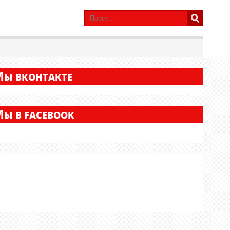
М
Ы ВКОНТАКТЕ
М
Ы В FACEBOOK